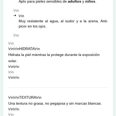
Apto para pieles sensibles de
adultos
y
niños
.
\r\n
\r\n
Muy resistente al agua, al sudor y a la arena. Anti-
picor en los ojos.
\r\n
\r\n
\r\n\r\n
HIDRATA
\r\n
Hidrata la piel mientras la protege durante la exposición
solar.
\r\n\r\n
\r\n
\r\n\r\n
\r\n\r\n
TEXTURA
\r\n
Una textura no grasa, no pegajosa y sin marcas blancas.
\r\n\r\n
\r\n