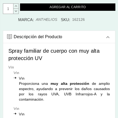
AUMENTAR
CANTIDAD:
DISMINUIR
CANTIDAD:
MARCA:
SKU:
ANTHELIOS
162126
Descripción del Producto
Spray familiar de cuerpo con muy alta
protección UV
\r\n
\r\n
\r\n
Proporciona una
muy alta protección
de amplio
espectro, ayudando a prevenir los daños causados
por los rayos UVA, UVB Infrarrojos-A y la
contaminación.
\r\n
\r\n