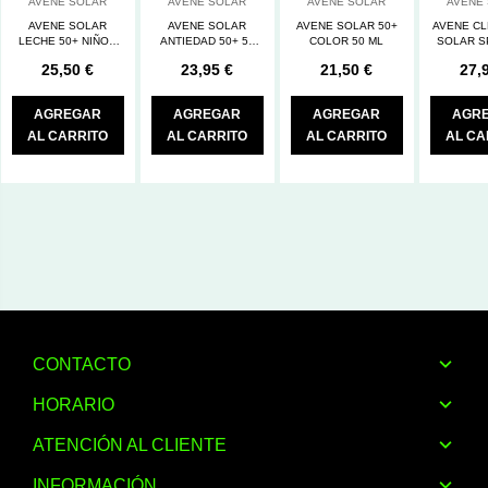
AVENE SOLAR
AVENE SOLAR
AVENE SOLAR
AVENE
AVENE SOLAR
AVENE SOLAR
AVENE SOLAR 50+
AVENE C
LECHE 50+ NIÑOS
ANTIEDAD 50+ 50
COLOR 50 ML
SOLAR S
250 ML
ML
M
25,50 €
23,95 €
21,50 €
27,
AGREGAR
AGREGAR
AGREGAR
AGR
AL CARRITO
AL CARRITO
AL CARRITO
AL CA
CONTACTO
HORARIO
ATENCIÓN AL CLIENTE
INFORMACIÓN