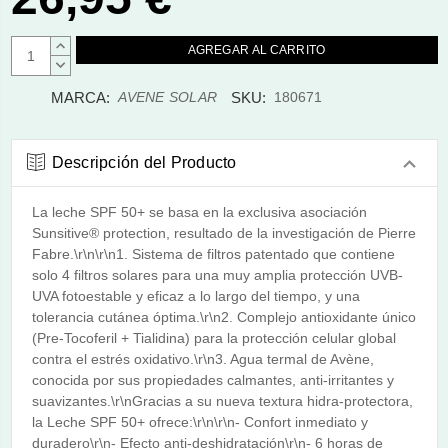
AUMENTAR
CANTIDAD:
DISMINUIR
CANTIDAD:
MARCA:
SKU:
AVENE SOLAR
180671
Descripción del Producto
La leche SPF 50+ se basa en la exclusiva asociación
Sunsitive® protection, resultado de la investigación de Pierre
Fabre.\r\n\r\n1. Sistema de filtros patentado que contiene
solo 4 filtros solares para una muy amplia protección UVB-
UVA fotoestable y eficaz a lo largo del tiempo, y una
tolerancia cutánea óptima.\r\n2. Complejo antioxidante único
(Pre-Tocoferil + Tialidina) para la protección celular global
contra el estrés oxidativo.\r\n3. Agua termal de Avène,
conocida por sus propiedades calmantes, anti-irritantes y
suavizantes.\r\nGracias a su nueva textura hidra-protectora,
la Leche SPF 50+ ofrece:\r\n\r\n- Confort inmediato y
duradero\r\n- Efecto anti-deshidratación\r\n- 6 horas de