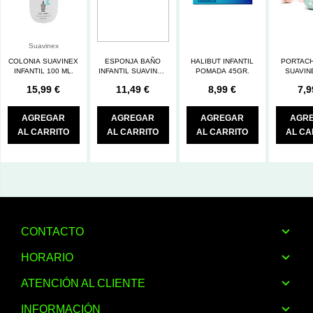
Suavinex
COLONIA SUAVINEX
ESPONJA BAÑO
HALIBUT INFANTIL
PORTAC
INFANTIL 100 ML.
INFANTIL SUAVINEX
POMADA 45GR.
SUAVIN
KONJAC BABY SE
15,99 €
11,49 €
8,99 €
7,9
AGREGAR
AGREGAR
AGREGAR
AGR
AL CARRITO
AL CARRITO
AL CARRITO
AL CA
CONTACTO
HORARIO
ATENCIÓN AL CLIENTE
INFORMACIÓN