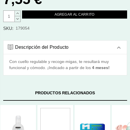
AUMENTAR
CANTIDAD:
DISMINUIR
CANTIDAD:
SKU:
179054
Descripción del Producto
Con cuello regulable y recoge-migas, te resultará muy
funcional y cómodo. ¡Indicado a partir de los
4 meses!
PRODUCTOS RELACIONADOS