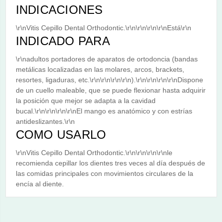
INDICACIONES
\r\nVitis Cepillo Dental Orthodontic.\r\n\r\n\r\n\r\nEstá\r\n
INDICADO PARA
\r\nadultos portadores de aparatos de ortodoncia (bandas
metálicas localizadas en las molares, arcos, brackets,
resortes, ligaduras, etc.\r\n\r\n\r\n\r\n).\r\n\r\n\r\n\r\nDispone
de un cuello maleable, que se puede flexionar hasta adquirir
la posición que mejor se adapta a la cavidad
bucal.\r\n\r\n\r\n\r\nEl mango es anatómico y con estrías
antideslizantes.\r\n
COMO USARLO
\r\nVitis Cepillo Dental Orthodontic.\r\n\r\n\r\n\r\nle
recomienda cepillar los dientes tres veces al día después de
las comidas principales con movimientos circulares de la
encía al diente.