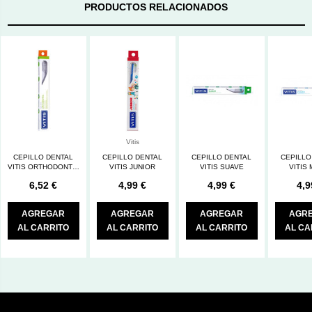
PRODUCTOS RELACIONADOS
Vitis
CEPILLO DENTAL
CEPILLO DENTAL
CEPILLO DENTAL
CEPILLO
VITIS ORTHODONTIC
VITIS JUNIOR
VITIS SUAVE
VITIS
ACCESS
6,52 €
4,99 €
4,99 €
4,9
AGREGAR
AGREGAR
AGREGAR
AGR
AL CARRITO
AL CARRITO
AL CARRITO
AL CA