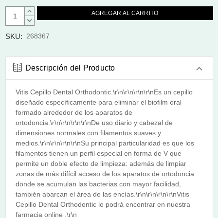
AUMENTAR
CANTIDAD:
DISMINUIR
CANTIDAD:
SKU:
268367
Descripción del Producto
Vitis Cepillo Dental Orthodontic.\r\n\r\n\r\n\r\nEs un cepillo
diseñado específicamente para eliminar el biofilm oral
formado alrededor de los aparatos de
ortodoncia.\r\n\r\n\r\n\r\nDe uso diario y cabezal de
dimensiones normales con filamentos suaves y
medios.\r\n\r\n\r\n\r\nSu principal particularidad es que los
filamentos tienen un perfil especial en forma de V que
permite un doble efecto de limpieza: además de limpiar
zonas de más difícil acceso de los aparatos de ortodoncia
donde se acumulan las bacterias con mayor facilidad,
también abarcan el área de las encías.\r\n\r\n\r\n\r\nVitis
Cepillo Dental Orthodontic lo podrá encontrar en nuestra
farmacia online .\r\n