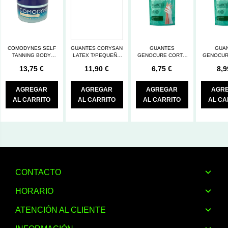
COMODYNES SELF
GUANTES CORYSAN
GUANTES
GUA
TANNING BODY
LATEX T/PEQUEÑO
GENOCURE CORTO
GENOCUR
SCRUB 225G
100U
DERM ALGODON GD
DERM AL
13,75 €
11,90 €
6,75 €
8,9
2
AGREGAR
AGREGAR
AGREGAR
AGR
AL CARRITO
AL CARRITO
AL CARRITO
AL CA
CONTACTO
HORARIO
ATENCIÓN AL CLIENTE