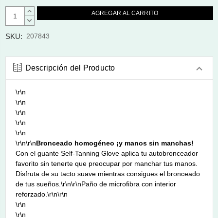
AUMENTAR
CANTIDAD:
DISMINUIR
CANTIDAD:
SKU:
207843
Descripción del Producto
\r\n
\r\n
\r\n
\r\n
\r\n
\r\n\r\n
Bronceado homogéneo ¡y manos sin manchas!
Con el guante Self-Tanning Glove aplica tu autobronceador
favorito sin tenerte que preocupar por manchar tus manos.
Disfruta de su tacto suave mientras consigues el bronceado
de tus sueños.\r\n\r\nPaño de microfibra con interior
reforzado.\r\n\r\n
\r\n
\r\n