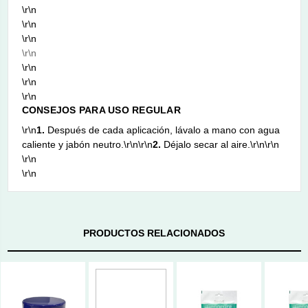
\r\n
\r\n
\r\n
\r\n
\r\n
\r\n
\r\n
CONSEJOS PARA USO REGULAR
\r\n
1.
Después de cada aplicación, lávalo a mano con agua
caliente y jabón neutro.\r\n\r\n
2.
Déjalo secar al aire.\r\n\r\n
\r\n
\r\n
PRODUCTOS RELACIONADOS