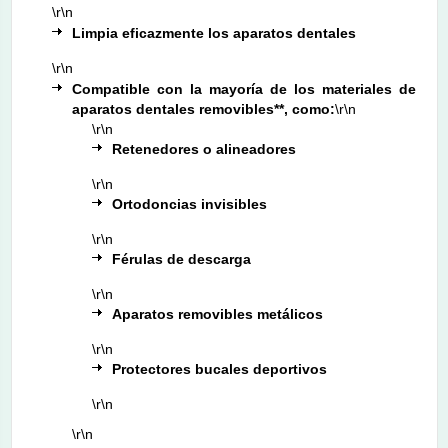
\r\n
Limpia eficazmente los aparatos dentales
\r\n
Compatible con la mayoría de los materiales de
aparatos dentales removibles**, como:
\r\n
\r\n
Retenedores o alineadores
\r\n
Ortodoncias invisibles
\r\n
Férulas de descarga
\r\n
Aparatos removibles metálicos
\r\n
Protectores bucales deportivos
\r\n
\r\n