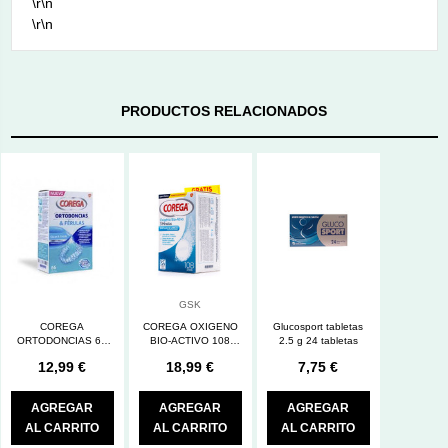
\r\n
\r\n
PRODUCTOS RELACIONADOS
GSK
COREGA
COREGA OXIGENO
Glucosport tabletas
ORTODONCIAS 66
BIO-ACTIVO 108
2.5 g 24 tabletas
TABLETAS
TABLETAS
12,99 €
18,99 €
7,75 €
AGREGAR
AGREGAR
AGREGAR
AL CARRITO
AL CARRITO
AL CARRITO