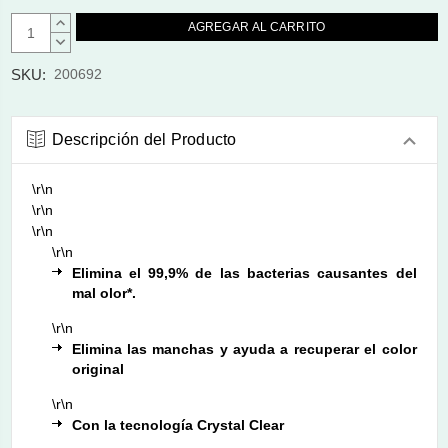
AUMENTAR
CANTIDAD:
DISMINUIR
CANTIDAD:
SKU:
200692
Descripción del Producto
\r\n
\r\n
\r\n
\r\n
Elimina el 99,9% de las bacterias causantes del
mal olor*.
\r\n
Elimina las manchas y ayuda a recuperar el color
original
\r\n
Con la tecnología Crystal Clear