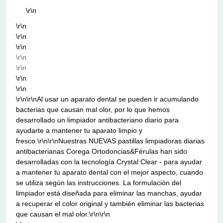
\r\n
\r\n
\r\n
\r\n
\r\n
\r\n
\r\n
\r\n
\r\n\r\nAl usar un aparato dental se pueden ir acumulando
bacterias que causan mal olor, por lo que hemos
desarrollado un limpiador antibacteriano diario para
ayudarte a mantener tu aparato limpio y
fresco.\r\n\r\nNuestras NUEVAS pastillas limpiadoras diarias
antibacterianas Corega Ortodoncias&Férulas han sido
desarrolladas con la tecnología Crystal Clear - para ayudar
a mantener tu aparato dental con el mejor aspecto, cuando
se utiliza según las instrucciones. La formulación del
limpiador está diseñada para eliminar las manchas, ayudar
a recuperar el color original y también eliminar las bacterias
que causan el mal olor.\r\n\r\n