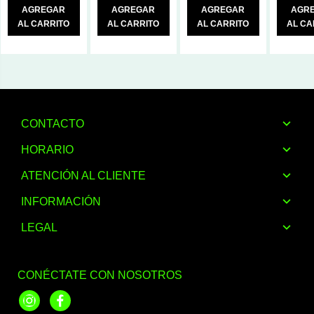
AGREGAR
AGREGAR
AGREGAR
AGR
AL CARRITO
AL CARRITO
AL CARRITO
AL CA
CONTACTO
HORARIO
ATENCIÓN AL CLIENTE
INFORMACIÓN
LEGAL
CONÉCTATE CON NOSOTROS
Instagram
Facebook