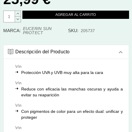
AUMENTAR
CANTIDAD:
DISMINUIR
CANTIDAD:
EUCERIN SUN
MARCA:
SKU:
205737
PROTECT
Descripción del Producto
\r\n
Protección UVA y UVB muy alta para la cara
\r\n
Reduce con eficacia las manchas oscuras y ayuda a
evitar su reaparición
\r\n
Con pigmentos de color para un efecto dual: unificar y
proteger
\r\n