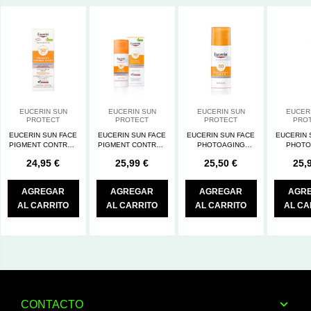
EUCERIN SUN
EUCERIN SUN
EUCERIN SUN
EUCER
PROTECT
PROTECT
PROTECT
PRO
EUCERIN SUN FACE
EUCERIN SUN FACE
EUCERIN SUN FACE
EUCERIN 
PIGMENT CONTROL
PIGMENT CONTROL
PHOTOAGING
PHOTO
FLUIDO TINTED
FLUIDO FPS50+
CONTROL FLUIDO
FLUIDO
24,95 €
25,99 €
25,50 €
25,
LIGHT FPS50+
FPS50+
MEDIUM
AGREGAR
AGREGAR
AGREGAR
AGR
AL CARRITO
AL CARRITO
AL CARRITO
AL CA
CONTACTO