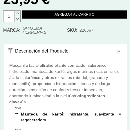
AUMENTAR
CANTIDAD:
DISMINUIR
CANTIDAD:
GH GEMA
MARCA:
SKU:
226667
HERRERIAS
Descripción del Producto
Mascarilla facial ultrahidratante con ácido hialurónico
hidrolizado, manteca de karité, algas marinas ricas en silicio,
ácido hialurónico y otros extractos (abedul, granada y
manzanilla), proporciona hidratación intensa y de larga
duración, sensación de confort y frescor inmediato,
aportando luminosidad a la piel.\r\n\r\n
Ingredientes
clave
\r\n
\r\n
Manteca de karité:
hidratante, suavizante y
regeneradora.
\r\n