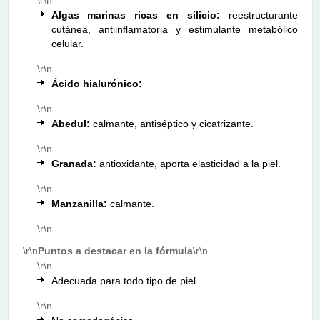
Algas marinas ricas en silicio:
reestructurante
cutánea, antiinflamatoria y estimulante metabólico
celular.
\r\n
Ácido hialurónico:
\r\n
Abedul:
calmante, antiséptico y cicatrizante.
\r\n
Granada:
antioxidante, aporta elasticidad a la piel.
\r\n
Manzanilla:
calmante.
\r\n
\r\n
Puntos a destacar en la fórmula
\r\n
\r\n
Adecuada para todo tipo de piel.
\r\n