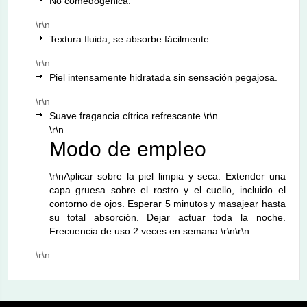
No comedogénica.
\r\n
Textura fluida, se absorbe fácilmente.
\r\n
Piel intensamente hidratada sin sensación pegajosa.
\r\n
Suave fragancia cítrica refrescante.\r\n
\r\n
Modo de empleo
\r\nAplicar sobre la piel limpia y seca. Extender una
capa gruesa sobre el rostro y el cuello, incluido el
contorno de ojos. Esperar 5 minutos y masajear hasta
su total absorción. Dejar actuar toda la noche.
Frecuencia de uso 2 veces en semana.\r\n\r\n
\r\n