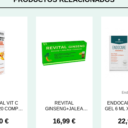
End
AL VIT C
REVITAL
ENDOCAR
20 COMP
GINSENG+JALEA
GEL 6 ML 
VESCE
REAL+VIT C 20 AMP
0 €
16,99 €
22,