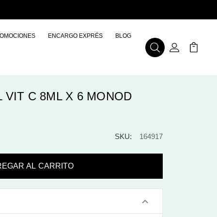
OMOCIONES
ENCARGO EXPRÉS
BLOG
Buscar
Mi Cuenta
Mi Carr
VIT C 8ML X 6 MONOD
SKU:
164917