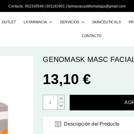
Contacto:
952330548
|
601182901
|
farmaciacastillomalaga@gmail.com
OUTLET
LA FARMACIA
SERVICIOS
SKINCEUTICALS
PR
Buscar
CONTACTO
GENOMASK MASC FACIAL 
13,10 €
AUMENTAR
CANTIDAD:
DISMINUIR
CANTIDAD:
Descripción del Producto