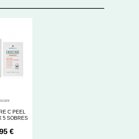
ocare
E C PEEL
X 5 SOBRES
95 €