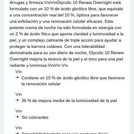
Arrugas y firmeza.\r\n\r\nGlycolic 10 Renew Overnight está
formulado con un 10 % de ácido glicólico libre, que equivale
a una concentración real del 10 %, óptima para favorecer
una exfoliación y una renovación celular eficaces. Esta
potente crema de noche ha sido formulada en sinergia con
un 2 % de ácido fítico que aporta claridad y luminosidad a la
piel, y un complejo calmante de triple acción para ayudar a
proteger la barrera cutánea. Con una tolerabilidad
demostrada para su uso diario de noche, Glycolic 10 Renew
Overnight mejora la textura de la piel y el tono para una piel
radiante y luminosa.\r\n\r\n \r\n
\r\n
Contiene un 10 % de ácido glicólico libre que favorece
la renovación celular
\r\n
36 % de mejora media de la luminosidad de la piel
\r\n
Sin colorantes
\r\n
Tolerabilidad testada para uso nocturno diario