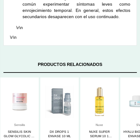
común experimentar síntomas leves como
enrojecimiento temporal. En general, estos efectos
secundarios desaparecen con el uso continuado.
\r\n
\r\n
PRODUCTOS RELACIONADOS
Sensilis
Nuxe
S
SENSILIS SKIN
DX DROPS 1
NUXE SUPER
HYALU BIO
GLOW GLYCOLIC 50
ENVASE 10 ML
SERUM 10 1
ENVASE