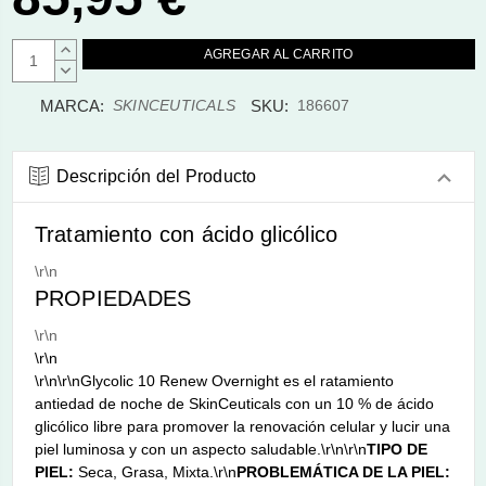
AUMENTAR
CANTIDAD:
DISMINUIR
CANTIDAD:
MARCA:
SKU:
SKINCEUTICALS
186607
Descripción del Producto
Tratamiento con ácido glicólico
\r\n
PROPIEDADES
\r\n
\r\n
\r\n\r\nGlycolic 10 Renew Overnight es el ratamiento
antiedad de noche de SkinCeuticals con un 10 % de ácido
glicólico libre para promover la renovación celular y lucir una
piel luminosa y con un aspecto saludable.\r\n\r\n
TIPO DE
PIEL:
Seca, Grasa, Mixta.\r\n
PROBLEMÁTICA DE LA PIEL: