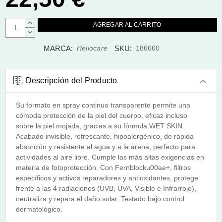
AUMENTAR
CANTIDAD:
DISMINUIR
CANTIDAD:
MARCA:
SKU:
Heliocare
186660
Descripción del Producto
Su formato en spray continuo transparente permite una
cómoda protección de la piel del cuerpo, eficaz incluso
sobre la piel mojada, gracias a su fórmula WET SKIN.
Acabado invisible, refrescante, hipoalergénico, de rápida
absorción y resistente al agua y a la arena, perfecto para
actividades al aire libre. Cumple las más altas exigencias en
materia de fotoprotección. Con Fernblocku00ae+, filtros
específicos y activos reparadores y antioxidantes, protege
frente a las 4 radiaciones (UVB, UVA, Visible e Infrarrojo),
neutraliza y repara el daño solar. Testado bajo control
dermatológico.