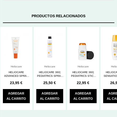
PRODUCTOS RELACIONADOS
Heliocare
Heliocare
Heliocare
Heli
HELIOCARE
HELIOCARE 360¦
HELIOCARE 360¦
HELIOCA
ADVANCED SPRAY
PEDIATRICS SPRAY
PEDIATRICS STICK
SENSATIO
SPF50 200 ML
200 ML
SPF50+
50
23,95 €
25,50 €
22,95 €
26,
AGREGAR
AGREGAR
AGREGAR
AGR
AL CARRITO
AL CARRITO
AL CARRITO
AL CA