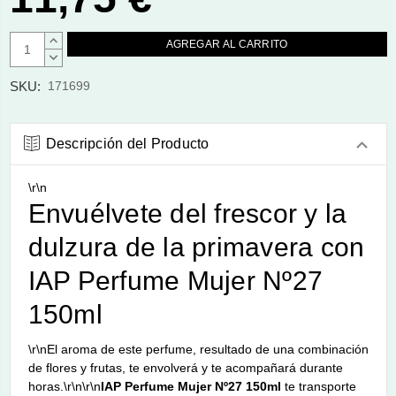
AUMENTAR
CANTIDAD:
DISMINUIR
CANTIDAD:
SKU:
171699
Descripción del Producto
\r\n
Envuélvete del frescor y la
dulzura de la primavera con
IAP Perfume Mujer Nº27
150ml
\r\nEl aroma de este perfume, resultado de una combinación
de flores y frutas, te envolverá y te acompañará durante
horas.\r\n\r\n
IAP Perfume Mujer Nº27 150ml
te transporte