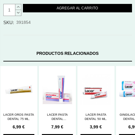
AUMENTAR
CANTIDAD:
DISMINUIR
CANTIDAD:
SKU:
391854
PRODUCTOS RELACIONADOS
LACER OROS PASTA
LACER PASTA
LACER PASTA
GINGILAC
DENTAL 75 ML.
DENTAL
DENTAL 50 ML.
DENTAL
CLORHEXIDINA 75
6,99 €
7,99 €
3,99 €
6,9
ML.