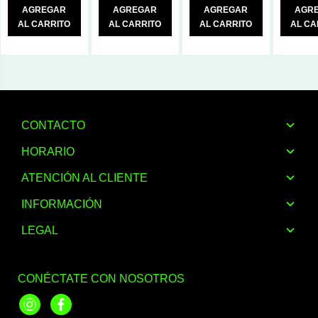
AGREGAR
AGREGAR
AGREGAR
AGR
AL CARRITO
AL CARRITO
AL CARRITO
AL CA
CONTACTO
HORARIO
ATENCIÓN AL CLIENTE
INFORMACIÓN
LEGAL
CONÉCTATE CON NOSOTROS
Instagram
Facebook