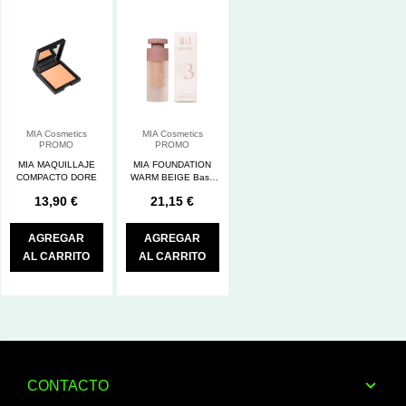
MIA Cosmetics
MIA Cosmetics
PROMO
PROMO
MIA MAQUILLAJE
MIA FOUNDATION
COMPACTO DORE
WARM BEIGE Base
de maquillaje para
13,90 €
21,15 €
Pieles Sensibles con
SPF15
AGREGAR
AGREGAR
AL CARRITO
AL CARRITO
CONTACTO