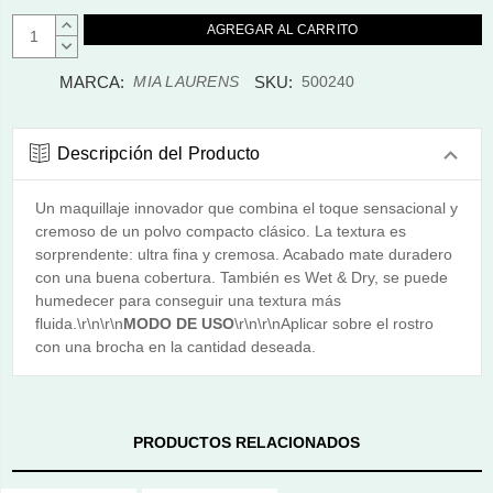
AUMENTAR
CANTIDAD:
DISMINUIR
CANTIDAD:
MARCA:
SKU:
MIA LAURENS
500240
Descripción del Producto
Un maquillaje innovador que combina el toque sensacional y
cremoso de un polvo compacto clásico. La textura es
sorprendente: ultra fina y cremosa. Acabado mate duradero
con una buena cobertura. También es Wet & Dry, se puede
humedecer para conseguir una textura más
fluida.\r\n\r\n
MODO DE USO
\r\n\r\nAplicar sobre el rostro
con una brocha en la cantidad deseada.
PRODUCTOS RELACIONADOS