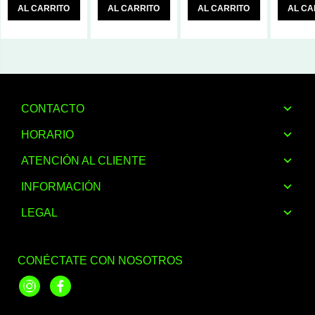
AL CARRITO
AL CARRITO
AL CARRITO
AL CA
CONTACTO
HORARIO
ATENCIÓN AL CLIENTE
INFORMACIÓN
LEGAL
CONÉCTATE CON NOSOTROS
Instagram
Facebook