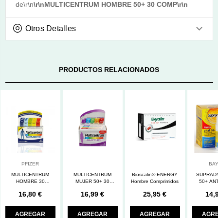
de\r\n
\r\nMULTICENTRUM HOMBRE 50+ 30 COMP\r\n
Otros Detalles
PRODUCTOS RELACIONADOS
PFIZER
BA
MULTICENTRUM
MULTICENTRUM
Bioscalin® ENERGY
SUPRADY
HOMBRE 30
MUJER 50+ 30
Hombre Comprimidos
50+ AN
COMPRIMIDOS
COMPRIMIDOS
COMPR
16,80 €
16,99 €
25,95 €
14,
AGREGAR
AGREGAR
AGREGAR
AGR