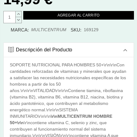
AUMENTAR
CANTIDAD:
DISMINUIR
CANTIDAD:
MARCA:
SKU:
MULTICENTRUM
169129
Descripción del Producto
SOPORTE NUTRICIONAL PARA HOMBRES 50+\r\n\r\nCon
cantidades reforzadas de vitaminas y minerales que ayudan
a satisfacer las necesidades nutricionales específicas de los
hombres a partir de los 50
años.\r\n\r\nVITALIDAD\r\n\r\nContiene tiamina, riboflavina
(vitamina B2), vitamina B6, vitamina B12, niacina, biotina y
ácido pantoténico, que contribuyen al metabolismo
energético normal.\r\n\r\nSISTEMA
INMUNITARIO\r\n\r\n
\r\nMULTICENTRUM HOMBRE
50+\r\n
\r\ncontiene vitamina C, selenio y zinc, que
contribuyen al funcionamiento normal del sistema
inmunitario.\r\n\r\nVISIÓN\r\n\r\ncontiene vitamina A que