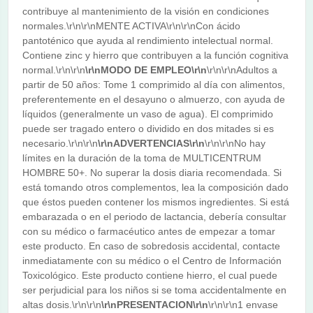
contribuye al mantenimiento de la visión en condiciones
normales.\r\n\r\nMENTE ACTIVA\r\n\r\nCon ácido
pantoténico que ayuda al rendimiento intelectual normal.
Contiene zinc y hierro que contribuyen a la función cognitiva
normal.\r\n\r\n
\r\nMODO DE EMPLEO\r\n
\r\n\r\nAdultos a
partir de 50 años: Tome 1 comprimido al día con alimentos,
preferentemente en el desayuno o almuerzo, con ayuda de
líquidos (generalmente un vaso de agua). El comprimido
puede ser tragado entero o dividido en dos mitades si es
necesario.\r\n\r\n
\r\nADVERTENCIAS\r\n
\r\n\r\nNo hay
límites en la duración de la toma de MULTICENTRUM
HOMBRE 50+. No superar la dosis diaria recomendada. Si
está tomando otros complementos, lea la composición dado
que éstos pueden contener los mismos ingredientes. Si está
embarazada o en el periodo de lactancia, debería consultar
con su médico o farmacéutico antes de empezar a tomar
este producto. En caso de sobredosis accidental, contacte
inmediatamente con su médico o el Centro de Información
Toxicológico. Este producto contiene hierro, el cual puede
ser perjudicial para los niños si se toma accidentalmente en
altas dosis.\r\n\r\n
\r\nPRESENTACION\r\n
\r\n\r\n1 envase