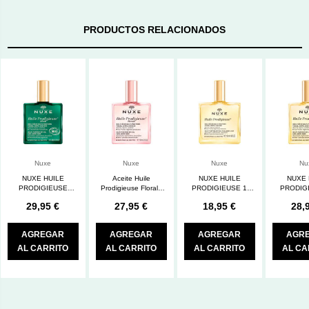
PRODUCTOS RELACIONADOS
Nuxe
Nuxe
Nuxe
Nu
NUXE HUILE
Aceite Huile
NUXE HUILE
NUXE 
PRODIGIEUSE
Prodigieuse Florale
PRODIGIEUSE 1
PRODIGI
NEROLI 100 ML
100 ml Nuxe
ENVASE 50 ML
ENVASE
29,95 €
27,95 €
18,95 €
28,
AGREGAR
AGREGAR
AGREGAR
AGR
AL CARRITO
AL CARRITO
AL CARRITO
AL CA