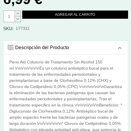
AUMENTAR
CANTIDAD:
DISMINUIR
CANTIDAD:
SKU:
177311
Descripción del Producto
Perio Aid Colutorio de Tratamiento Sin Alcohol 150
ml.\r\n\r\n\r\n\r\nEs un colutorio antiséptico bucal para el
tratamiento de las enfermedades periodontales y
periimplantarias a base de Clorhexidina 0,12% (CHX) y
Cloruro de Cetilpiridinio 0,05% (CPC).\r\n\r\n\r\n\r\nGarantiza
la eliminación de las bacterias patógenas que causan las
enfermedades periodontales y periimplantarias, Tras el
tratamiento específico en la clínica.\r\n\r\n\r\n\r\nBeneficios: *
Digluconato de Clorhexidina 0,12%: Antiséptico bucal de
amplio espectro frente las bacterias patógenas orales y de
larga duración.\r\n\r\n\r\n\r\n* Cloruro de Cetilpiridinio 0,05%:
Antiséptico con elevada actividad anti-placa, que potencia la