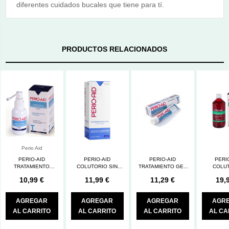
diferentes cuidados bucales que tiene para tí.
PRODUCTOS RELACIONADOS
Perio Aid
PERIO-AID
PERIO-AID
PERIO-AID
PERI
TRATAMIENTO
COLUTORIO SIN
TRATAMIENTO GEL
COLU
SPRAY 50 ML.
ALCOHOL 500 ML.
DENTAL 75 ML.
MANTMTO 
10,99 €
11,99 €
11,29 €
19,
M
AGREGAR
AGREGAR
AGREGAR
AGR
AL CARRITO
AL CARRITO
AL CARRITO
AL CA