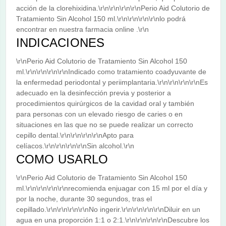
acción de la clorehixidina.\r\n\r\n\r\n\r\nPerio Aid Colutorio de
Tratamiento Sin Alcohol 150 ml.\r\n\r\n\r\n\r\nlo podrá
encontrar en nuestra farmacia online .\r\n
INDICACIONES
\r\nPerio Aid Colutorio de Tratamiento Sin Alcohol 150
ml.\r\n\r\n\r\n\r\nIndicado como tratamiento coadyuvante de
la enfermedad periodontal y periimplantaria.\r\n\r\n\r\n\r\nEs
adecuado en la desinfección previa y posterior a
procedimientos quirúrgicos de la cavidad oral y también
para personas con un elevado riesgo de caries o en
situaciones en las que no se puede realizar un correcto
cepillo dental.\r\n\r\n\r\n\r\nApto para
celíacos.\r\n\r\n\r\n\r\nSin alcohol.\r\n
COMO USARLO
\r\nPerio Aid Colutorio de Tratamiento Sin Alcohol 150
ml.\r\n\r\n\r\n\r\nrecomienda enjuagar con 15 ml por el día y
por la noche, durante 30 segundos, tras el
cepillado.\r\n\r\n\r\n\r\nNo ingerir.\r\n\r\n\r\n\r\nDiluir en un
agua en una proporción 1:1 o 2:1.\r\n\r\n\r\n\r\nDescubre los