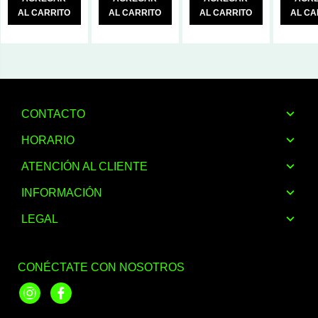
AL CARRITO
AL CARRITO
AL CARRITO
AL CA
CONTACTO
HORARIO
ATENCIÓN AL CLIENTE
INFORMACIÓN
LEGAL
CONÉCTATE CON NOSOTROS
Instagram
Facebook