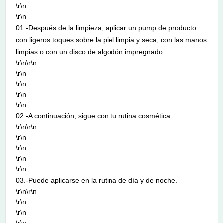
\r\n
\r\n
01.-Después de la limpieza, aplicar un pump de producto
con ligeros toques sobre la piel limpia y seca, con las manos
limpias o con un disco de algodón impregnado.
\r\n\r\n
\r\n
\r\n
\r\n
\r\n
02.-A continuación, sigue con tu rutina cosmética.
\r\n\r\n
\r\n
\r\n
\r\n
\r\n
03.-Puede aplicarse en la rutina de día y de noche.
\r\n\r\n
\r\n
\r\n
\r\n