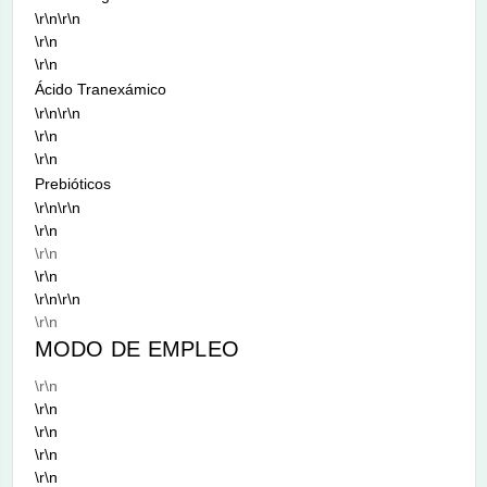
\r\n\r\n
\r\n
\r\n
Ácido Tranexámico
\r\n\r\n
\r\n
\r\n
Prebióticos
\r\n\r\n
\r\n
\r\n
\r\n
\r\n\r\n
\r\n
MODO DE EMPLEO
\r\n
\r\n
\r\n
\r\n
\r\n