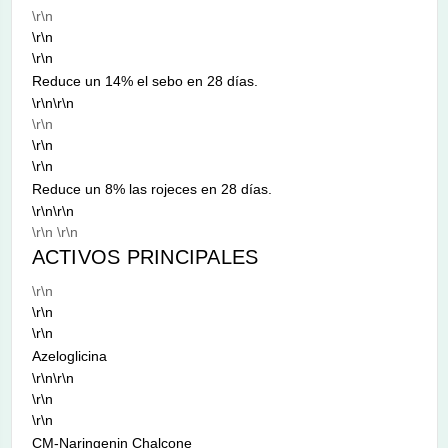
\r\n
\r\n
\r\n
Reduce un 14% el sebo en 28 días.
\r\n\r\n
\r\n
\r\n
\r\n
Reduce un 8% las rojeces en 28 días.
\r\n\r\n
\r\n \r\n
ACTIVOS PRINCIPALES
\r\n
\r\n
\r\n
Azeloglicina
\r\n\r\n
\r\n
\r\n
CM-Naringenin Chalcone