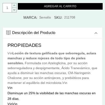
AUMENTAR
CANTIDAD:
DISMINUIR
CANTIDAD:
MARCA:
SKU:
Sensilis
211708
Descripción del Producto
PROPIEDADES
\r\n
Loción de textura gelificada que seborregula, aclara
manchas y reduce rojeces de todo tipo de pieles
sensibles.
Formulada con Azeloglicina, por su acción
seborreguladora y despigmentante, Ácido Tranexámico, que
ayuda a disminuir las manchas oscuras, CM-Naringenin
Chalcone, por su acción antirojeces, y prebióticos para
mantener el equilibrio del microbiota.\r\n
\r\n
Disminuye un 25% la visibilidad de las manchas oscuras en
28 días.
\r\n\r\n