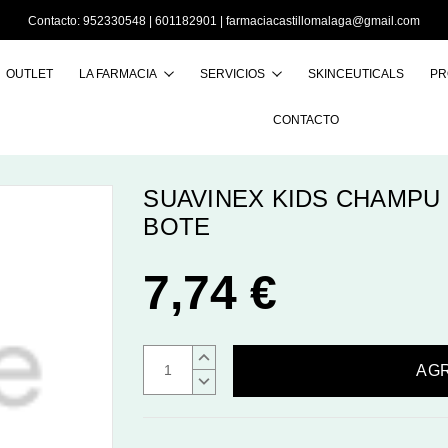
Contacto:
952330548
|
601182901
|
farmaciacastillomalaga@gmail.com
OUTLET
LA FARMACIA
SERVICIOS
SKINCEUTICALS
PR
Buscar
CONTACTO
SUAVINEX KIDS CHAMPU
BOTE
7,74 €
AUMENTAR
CANTIDAD:
DISMINUIR
CANTIDAD: