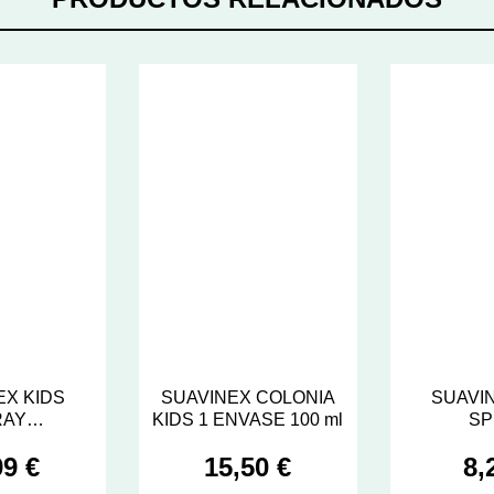
EX KIDS
SUAVINEX COLONIA
SUAVIN
RAY
KIDS 1 ENVASE 100 ml
SP
EDANTE
DESENRE
99 €
15,50 €
8,
ACK 1 ENVA
ENVA