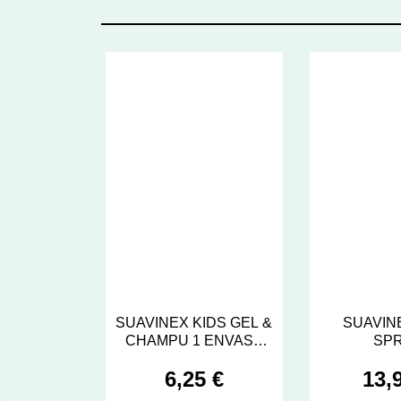
SUAVINEX KIDS GEL &
SUAVIN
CHAMPU 1 ENVASE
SP
200 ml
DESENR
6,25 €
13,
P