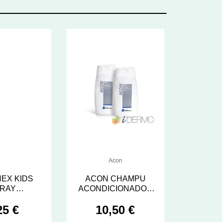
Acon
EX KIDS
ACON CHAMPU
RAY
ACONDICIONADOR
DANTE 1
200 ML.
25 €
10,50 €
SE 25