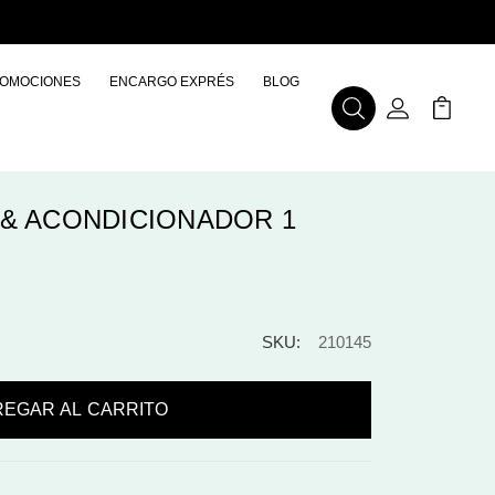
OMOCIONES
ENCARGO EXPRÉS
BLOG
Buscar
Mi Cuenta
Mi Carr
 & ACONDICIONADOR 1
SKU:
210145