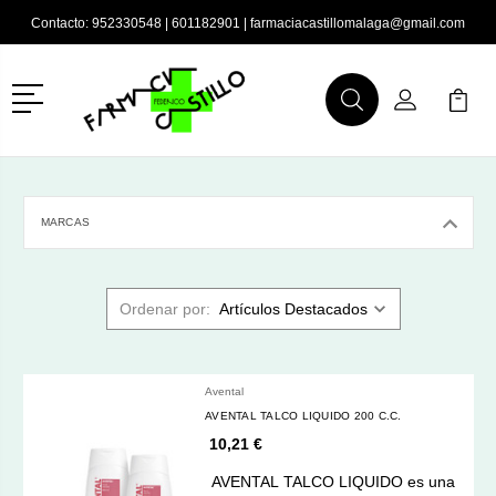
Contacto:
952330548
|
601182901
|
farmaciacastillomalaga@gmail.com
Menú
Buscar
Mi Cuenta
Mi Ca
Buscar
MARCAS
Ordenar por:
Avental
AVENTAL TALCO LIQUIDO 200 C.C.
10,21 €
AVENTAL TALCO LIQUIDO es una