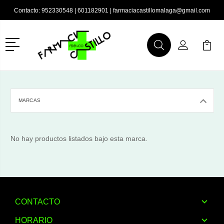
Contacto:
952330548
|
601182901
|
farmaciacastillomalaga@gmail.com
Menú
Buscar
Mi Cuenta
Mi Ca
Buscar
MARCAS
No hay productos listados bajo esta marca.
CONTACTO
HORARIO