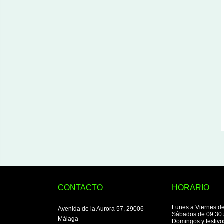
CONTACTO
HORARIO
Lunes a Viernes de
Avenida de la Aurora 57, 29006
Sábados de 09:30 
Málaga
Domingos y festivo