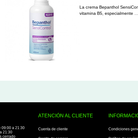
La crema Bepanthol SensiCont
vitamina B5, especialmente 
ATENCIÓN AL CLIENTE
INFORMACI
 09:00 a 21:30
Cuenta de cliente
Condiciones gen
a 21:30
s cerrado