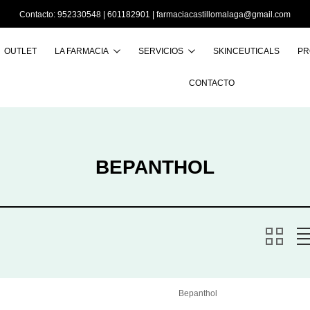
Contacto:
952330548
|
601182901
|
farmaciacastillomalaga@gmail.com
OUTLET
LA FARMACIA
SERVICIOS
SKINCEUTICALS
PR
Buscar
CONTACTO
BEPANTHOL
Bepanthol