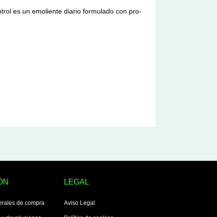
rol es un emoliente diario formulado con pro-
…
ÓN
LEGAL
erales de compra
Aviso Legal