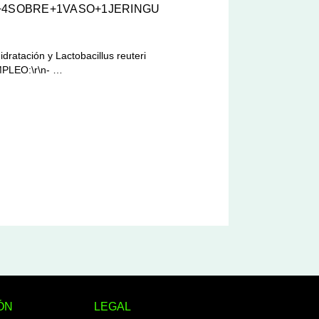
+4SOBRE+1VASO+1JERINGU
ratación y Lactobacillus reuteri
MPLEO:\r\n- …
ÓN
LEGAL