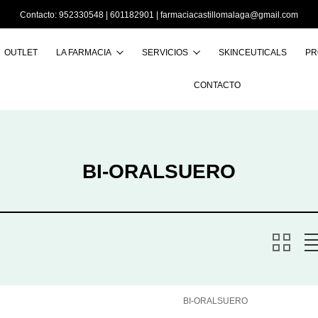
Contacto:
952330548
|
601182901
|
farmaciacastillomalaga@gmail.com
OUTLET
LA FARMACIA
SERVICIOS
SKINCEUTICALS
PR
Buscar
CONTACTO
BI-ORALSUERO
BI-ORALSUERO