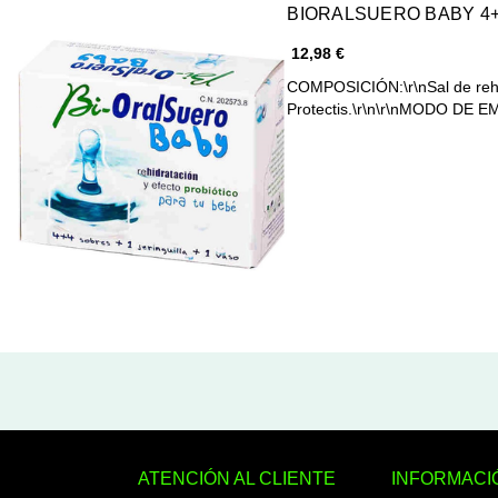
BIORALSUERO BABY 4
12,98 €
COMPOSICIÓN:\r\nSal de rehid
Protectis.\r\n\r\nMODO DE E
ATENCIÓN AL CLIENTE
INFORMACI