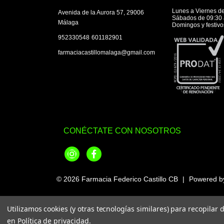
Lunes a Viernes de
Avenida de la Aurora 57, 29006
Sábados de 09:30 
Málaga
Domingos y festivo
|
952330548
601182901
farmaciacastillomalaga@gmail.com
CONÉCTATE CON NOSOTROS
Instagram
Facebook
© 2026
Farmacia Federico Castillo CB
|
Powered 
Utilizamos cookies (y otras tecnologías similares) para recopilar
en
Política de privacidad
.