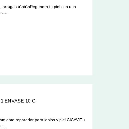
 arrugas.\r\n\r\nRegenera tu piel con una
enc…
 1 ENVASE 10 G
miento reparador para labios y piel CICAVIT +
dor…