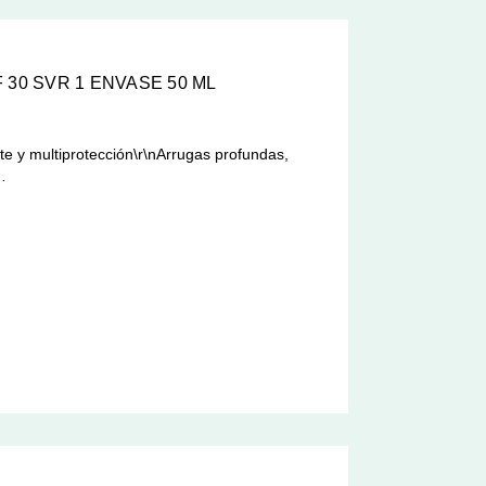
 30 SVR 1 ENVASE 50 ML
nte y multiprotección\r\nArrugas profundas,
…