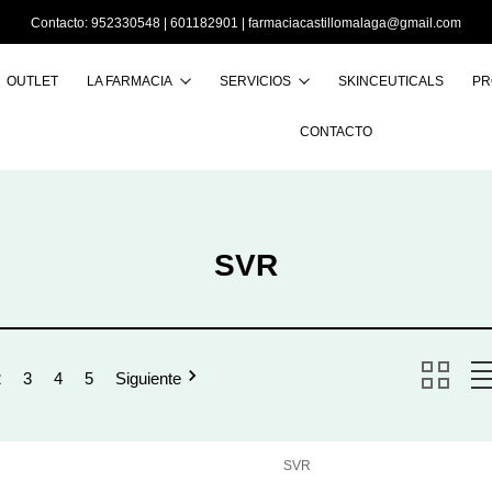
Contacto:
952330548
|
601182901
|
farmaciacastillomalaga@gmail.com
OUTLET
LA FARMACIA
SERVICIOS
SKINCEUTICALS
PR
Buscar
CONTACTO
SVR
2
3
4
5
Siguiente
SVR