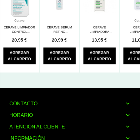
Cerave
Cer
CERAVE LIMPIADOR
CERAVE SERUM
CERAVE
CER
CONTROL
RETINO
LIMPIADORA
LIMPI
IMPERFECCIONES
IMPERFECCIONES
CREMA-ESPUMA
HIDRATANT
20,95 €
20,99 €
13,95 €
11,
473 ml
HIDRAT.
AGREGAR
AGREGAR
AGREGAR
AGR
AL CARRITO
AL CARRITO
AL CARRITO
AL CA
CONTACTO
HORARIO
ATENCIÓN AL CLIENTE
INFORMACIÓN