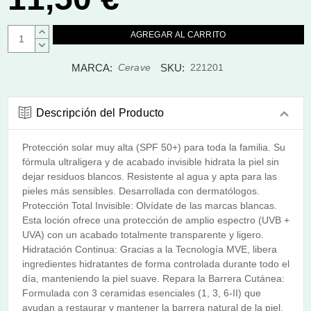
AUMENTAR
CANTIDAD:
DISMINUIR
CANTIDAD:
MARCA:
SKU:
Cerave
221201
Descripción del Producto
Protección solar muy alta (SPF 50+) para toda la familia. Su
fórmula ultraligera y de acabado invisible hidrata la piel sin
dejar residuos blancos. Resistente al agua y apta para las
pieles más sensibles. Desarrollada con dermatólogos.
Protección Total Invisible: Olvídate de las marcas blancas.
Esta loción ofrece una protección de amplio espectro (UVB +
UVA) con un acabado totalmente transparente y ligero.
Hidratación Continua: Gracias a la Tecnología MVE, libera
ingredientes hidratantes de forma controlada durante todo el
día, manteniendo la piel suave. Repara la Barrera Cutánea:
Formulada con 3 ceramidas esenciales (1, 3, 6-II) que
ayudan a restaurar y mantener la barrera natural de la piel.