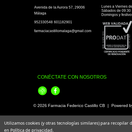
Lunes a Viernes de
Avenida de la Aurora 57, 29006
Sábados de 09:30 
Málaga
Domingos y festivo
|
952330548
601182901
farmaciacastillomalaga@gmail.com
CONÉCTATE CON NOSOTROS
Instagram
Facebook
© 2026
Farmacia Federico Castillo CB
|
Powered 
Utilizamos cookies (y otras tecnologías similares) para recopilar
en
Política de privacidad
.