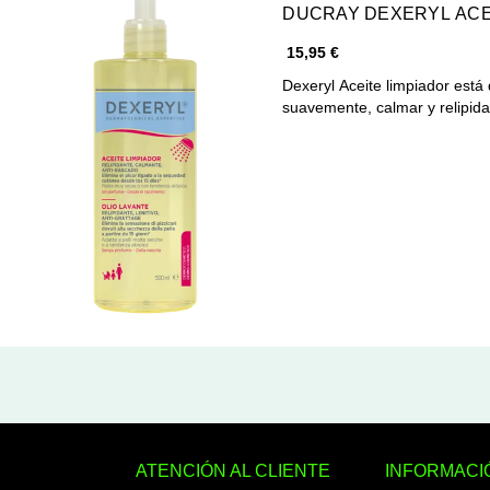
DUCRAY DEXERYL ACEI
15,95 €
Dexeryl Aceite limpiador está
suavemente, calmar y relipid
ATENCIÓN AL CLIENTE
INFORMACI