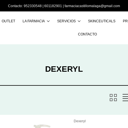
Contacto:
952330548
|
601182901
|
farmaciacastillomalaga@gmail.com
OUTLET
LA FARMACIA
SERVICIOS
SKINCEUTICALS
PR
Buscar
CONTACTO
DEXERYL
Dexeryl