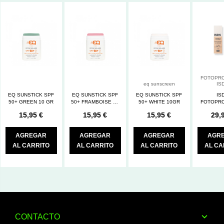
FOTOPR
eq sunscreen
IS
EQ SUNSTICK SPF
EQ SUNSTICK SPF
EQ SUNSTICK SPF
IS
50+ GREEN 10 GR
50+ FRAMBOISE 10
50+ WHITE 10GR
FOTOPR
GR
COVERAGE
15,95 €
15,95 €
15,95 €
29,
COLOR 2
AGREGAR
AGREGAR
AGREGAR
AGR
AL CARRITO
AL CARRITO
AL CARRITO
AL CA
CONTACTO