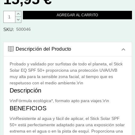
AUMENTAR
CANTIDAD:
DISMINUIR
CANTIDAD:
SKU:
500046
Descripción del Producto
Probado y validado por surfistas de todo el planeta, el Stick
Solar EQ SPF 50+ proporciona una protección UVA/UVB
muy alta para la sensible zona facial, al tiempo que es
respetuoso con el medio ambiente.\r\n
Descripción
\r\nFórmula ecológica*, formato apto para viajes.\r\n
BENEFICIOS
\r\nResistente al agua y fácil de aplicar, el Stick Solar SPF
50+ está perfectamente adaptado para una exposición solar
extrema en el agua o en la pista de esquí. Proporciona una