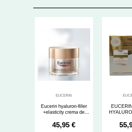
EUCERIN
EUC
Eucerin hyaluron-filler
EUCERI
+elasticity crema de
HYALURO
noche
DIA FSP3
45,95 €
55,