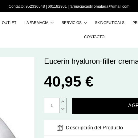
Contacto:
952330548
|
601182901
|
farmaciacastillomalaga@gmail.com
OUTLET
LA FARMACIA
SERVICIOS
SKINCEUTICALS
PR
Buscar
CONTACTO
Eucerin hyaluron-filler cre
40,95 €
AUMENTAR
CANTIDAD:
DISMINUIR
CANTIDAD:
Descripción del Producto