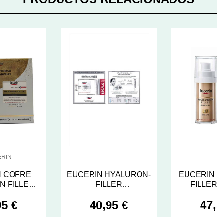
ERIN
N COFRE
EUCERIN HYALURON-
EUCERIN
N FILLER
FILLER
FILLER
0 + NOCHE
P.SECA+CONTORNO
SERU
95 €
40,95 €
47,