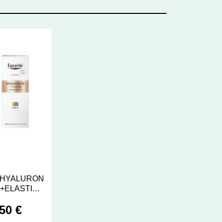
 HYALURON
+ELASTI
M 30M
50 €