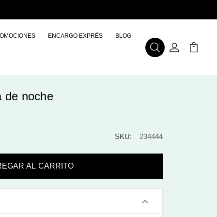
OMOCIONES
ENCARGO EXPRÉS
BLOG
Buscar
Mi Cuenta
Mi Carr
ma de noche
SKU:
234444