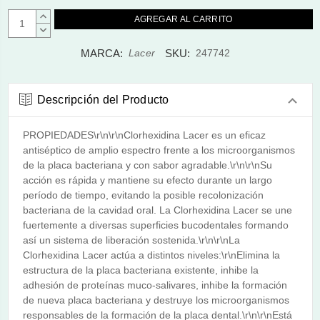
AUMENTAR
CANTIDAD:
DISMINUIR
CANTIDAD:
MARCA:
SKU:
Lacer
247742
Descripción del Producto
PROPIEDADES\r\n\r\nClorhexidina Lacer es un eficaz
antiséptico de amplio espectro frente a los microorganismos
de la placa bacteriana y con sabor agradable.\r\n\r\nSu
acción es rápida y mantiene su efecto durante un largo
período de tiempo, evitando la posible recolonización
bacteriana de la cavidad oral. La Clorhexidina Lacer se une
fuertemente a diversas superficies bucodentales formando
así un sistema de liberación sostenida.\r\n\r\nLa
Clorhexidina Lacer actúa a distintos niveles:\r\nElimina la
estructura de la placa bacteriana existente, inhibe la
adhesión de proteínas muco-salivares, inhibe la formación
de nueva placa bacteriana y destruye los microorganismos
responsables de la formación de la placa dental.\r\n\r\nEstá