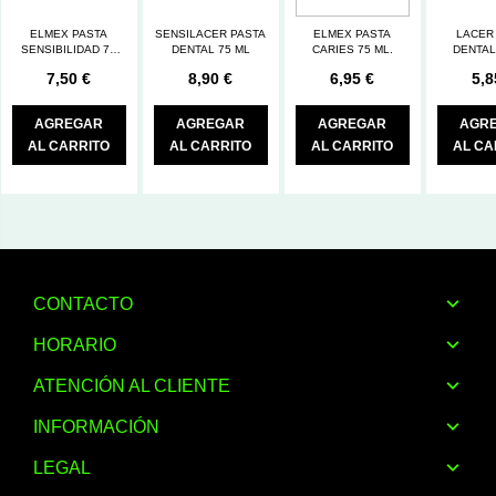
ELMEX PASTA
SENSILACER PASTA
ELMEX PASTA
LACER
SENSIBILIDAD 75
DENTAL 75 ML
CARIES 75 ML.
DENTAL
ML.
7,50 €
8,90 €
6,95 €
5,8
AGREGAR
AGREGAR
AGREGAR
AGR
AL CARRITO
AL CARRITO
AL CARRITO
AL CA
CONTACTO
HORARIO
ATENCIÓN AL CLIENTE
INFORMACIÓN
LEGAL