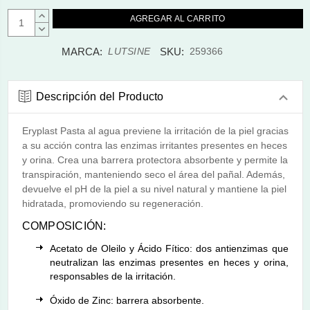
AUMENTAR
CANTIDAD:
DISMINUIR
CANTIDAD:
MARCA:
SKU:
LUTSINE
259366
Descripción del Producto
Eryplast Pasta al agua previene la irritación de la piel gracias
a su acción contra las enzimas irritantes presentes en heces
y orina. Crea una barrera protectora absorbente y permite la
transpiración, manteniendo seco el área del pañal. Además,
devuelve el pH de la piel a su nivel natural y mantiene la piel
hidratada, promoviendo su regeneración.
COMPOSICIÓN:
Acetato de Oleilo y Ácido Fítico: dos antienzimas que
neutralizan las enzimas presentes en heces y orina,
responsables de la irritación.
Óxido de Zinc: barrera absorbente.