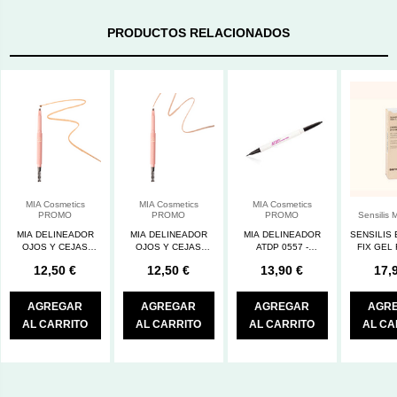
PRODUCTOS RELACIONADOS
MIA Cosmetics
MIA Cosmetics
MIA Cosmetics
PROMO
PROMO
PROMO
Sensilis 
MIA DELINEADOR
MIA DELINEADOR
MIA DELINEADOR
SENSILIS
OJOS Y CEJAS
OJOS Y CEJAS
ATDP 0557 -
FIX GEL
DARK BLONDE
NATURAL BROWN
CRISTINA MITRE-
PARA 
12,50 €
12,50 €
13,90 €
17,
AGREGAR
AGREGAR
AGREGAR
AGR
AL CARRITO
AL CARRITO
AL CARRITO
AL CA