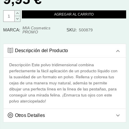
AUMENTAR
CANTIDAD:
DISMINUIR
CANTIDAD:
MIA Cosmetics
MARCA:
SKU:
500879
PROMO
Descripción del Producto
Descripción Este polvo tridimensional combina
perfectamente la fácil aplicación de un producto líquido con
la suavidad de un formato en polvo. Rellena y colorea tus
cejas de una manera muy natural, además te permite
dibujar una perfecta línea en la línea de las pestañas, para
conseguir una mirada felina. ¡Enmarca tus ojos con este
polvo aterciopelado!
Otros Detalles