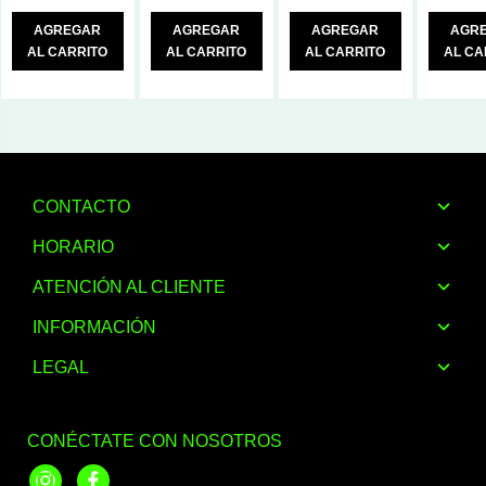
AGREGAR
AGREGAR
AGREGAR
AGR
AL CARRITO
AL CARRITO
AL CARRITO
AL CA
CONTACTO
HORARIO
ATENCIÓN AL CLIENTE
INFORMACIÓN
LEGAL
CONÉCTATE CON NOSOTROS