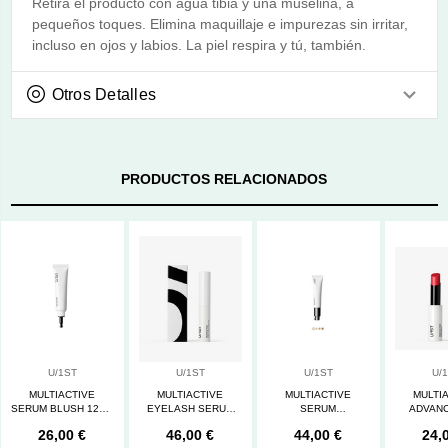
Retira el producto con agua tibia y una muselina, a
pequeños toques. Elimina maquillaje e impurezas sin irritar,
incluso en ojos y labios. La piel respira y tú, también.
Otros Detalles
PRODUCTOS RELACIONADOS
U/1ST
U/1ST
U/1ST
U/
MULTIACTIVE
MULTIACTIVE
MULTIACTIVE
MULTI
SERUM BLUSH 12ML
EYELASH SERUM
SERUM
ADVANC
U/1ST
4ML U/1ST
FOUNDATION SHADE
SERUM 
26,00 €
46,00 €
44,00 €
24,
1 U/1ST
U/