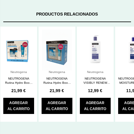
PRODUCTOS RELACIONADOS
Neutrogena
Neutrogena
Neutrogena
NEUTROGENA
NEUTROGENA
NEUTROGENA
NEUTROG
Rutina Hydro Boost
Rutina Hydro Boost
VISIBLY RENEW
MOISTUR
Crema Gel +
Gel de Agua +
LOCION CORPORAL
CORPO
21,99 €
21,99 €
12,99 €
11,
Contorno de ojos
Contorno de ojos
REAFIRMANTE 750
ENVASE
ML
AGREGAR
AGREGAR
AGREGAR
AGR
AL CARRITO
AL CARRITO
AL CARRITO
AL CA