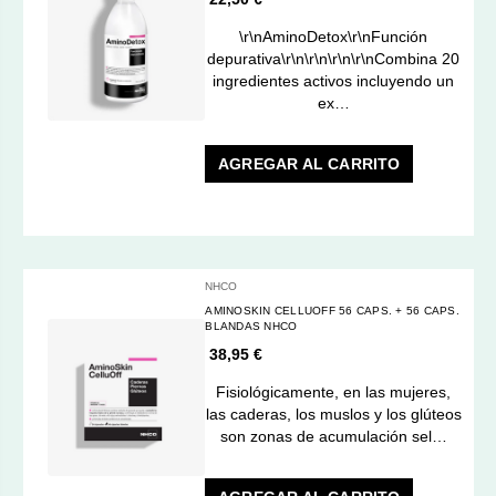
\r\nAminoDetox\r\nFunción
depurativa\r\n\r\n\r\n\r\nCombina 20
ingredientes activos incluyendo un
ex…
AGREGAR AL CARRITO
NHCO
AMINOSKIN CELLUOFF 56 CAPS. + 56 CAPS.
BLANDAS NHCO
38,95 €
Fisiológicamente, en las mujeres,
las caderas, los muslos y los glúteos
son zonas de acumulación sel…