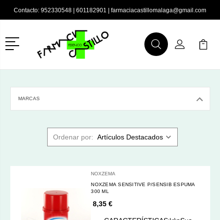
Contacto:
952330548
|
601182901
|
farmaciacastillomalaga@gmail.com
Menú
Buscar
Mi Cuenta
Mi Ca
Buscar
MARCAS
Ordenar por:
NOXZEMA
NOXZEMA SENSITIVE P/SENSIB ESPUMA
300 ML
8,35 €