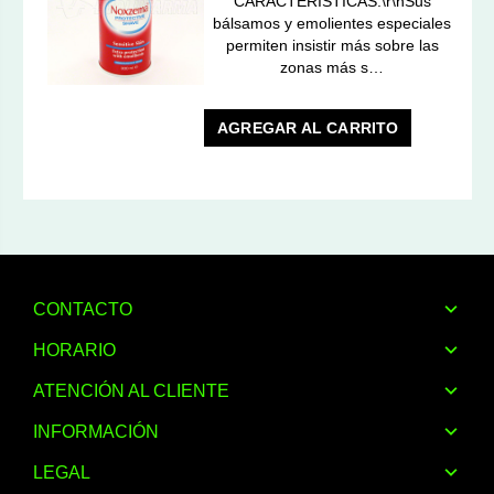
CARACTERÍSTICAS:\r\nSus
bálsamos y emolientes especiales
permiten insistir más sobre las
zonas más s…
AGREGAR AL CARRITO
CONTACTO
HORARIO
ATENCIÓN AL CLIENTE
INFORMACIÓN
LEGAL