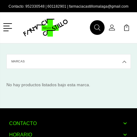
Contacto:
952330548
|
601182901
|
farmaciacastillomalaga@gmail.com
Menú
Buscar
Mi Cuenta
Mi Ca
Buscar
MARCAS
No hay productos listados bajo esta marca.
CONTACTO
HORARIO