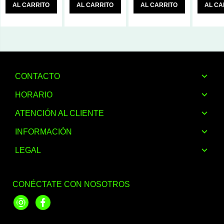
AL CARRITO
AL CARRITO
AL CARRITO
AL CA
CONTACTO
HORARIO
ATENCIÓN AL CLIENTE
INFORMACIÓN
LEGAL
CONÉCTATE CON NOSOTROS
Instagram
Facebook