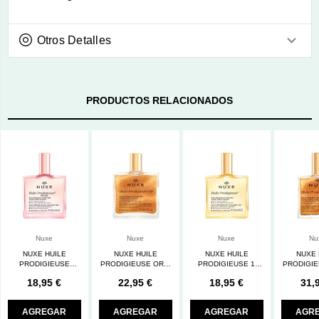
Otros Detalles
PRODUCTOS RELACIONADOS
Nuxe
Nuxe
Nuxe
Nu
NUXE HUILE
NUXE HUILE
NUXE HUILE
NUXE 
PRODIGIEUSE
PRODIGIEUSE OR 1
PRODIGIEUSE 1
PRODIGIE
FLORALE 1 ENVASE
ENVASE 50 ML
ENVASE 50 ML
ENVASE
18,95 €
22,95 €
18,95 €
31,
50 ML
AGREGAR
AGREGAR
AGREGAR
AGR