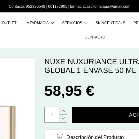
Contacto:
952330548
|
601182901
|
farmaciacastillomalaga@gmail.com
OUTLET
LA FARMACIA
SERVICIOS
SKINCEUTICALS
PR
Buscar
CONTACTO
NUXE NUXURIANCE ULTR
GLOBAL 1 ENVASE 50 ML
58,95 €
AUMENTAR
CANTIDAD:
DISMINUIR
CANTIDAD:
Descripción del Producto