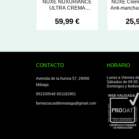
NUXE NUXURIANCE
NUXE Crem
ULTRA CREMA
Anti-mancha
ANTIEDAD GLOBAL
Nuxurian
59,99 €
25,
SPF 30 1 TUBO 50 ML
CONTACTO
HORARIO
Lunes a Viernes de
Avenida de la Aurora 57, 29006
Sábados de 09:30 
Málaga
Domingos y festivo
|
952330548
601182901
farmaciacastillomalaga@gmail.com