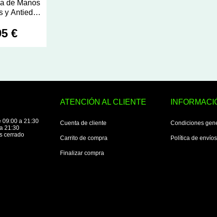
a de Manos
s y Antiedad
ce® ultra
95 €
ATENCIÓN AL CLIENTE
INFORMACI
 09:00 a 21:30
Cuenta de cliente
Condiciones gen
a 21:30
s cerrado
Carrito de compra
Política de envío
Finalizar compra