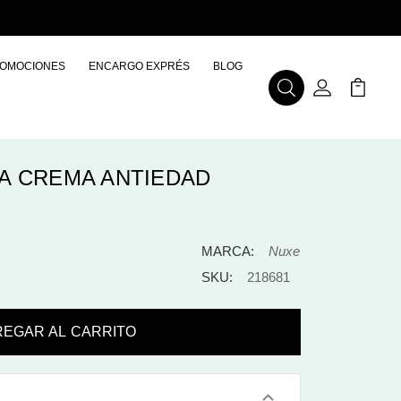
OMOCIONES
ENCARGO EXPRÉS
BLOG
Buscar
Mi Cuenta
Mi Carr
A CREMA ANTIEDAD
MARCA:
Nuxe
SKU:
218681