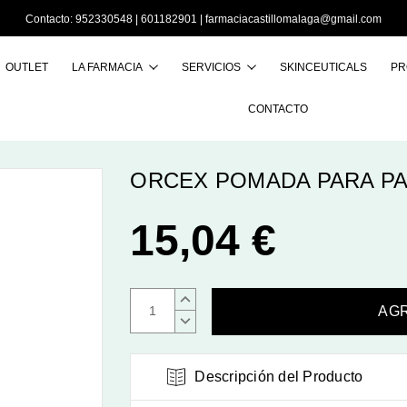
Contacto:
952330548
|
601182901
|
farmaciacastillomalaga@gmail.com
OUTLET
LA FARMACIA
SERVICIOS
SKINCEUTICALS
PR
Buscar
CONTACTO
ORCEX POMADA PARA PA
15,04 €
AUMENTAR
CANTIDAD:
DISMINUIR
CANTIDAD:
Descripción del Producto