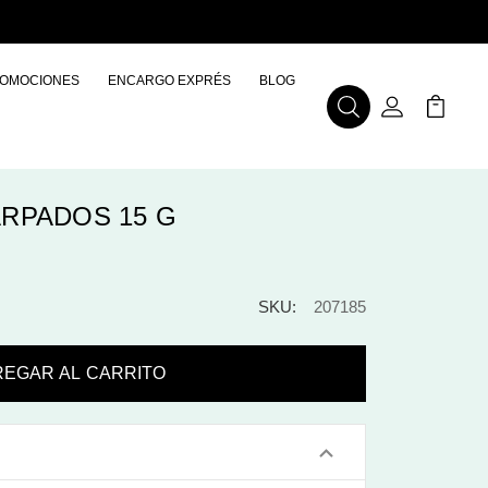
OMOCIONES
ENCARGO EXPRÉS
BLOG
Buscar
Mi Cuenta
Mi Carr
RPADOS 15 G
SKU:
207185