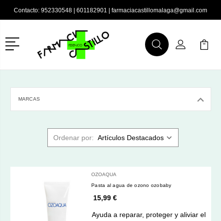
Contacto:
952330548
|
601182901
|
farmaciacastillomalaga@gmail.com
Menú
Buscar
Mi Cuenta
Mi Ca
Buscar
MARCAS
Ordenar por:
OZOAQUA
Pasta al agua de ozono ozobaby
15,99 €
Ayuda a reparar, proteger y aliviar el