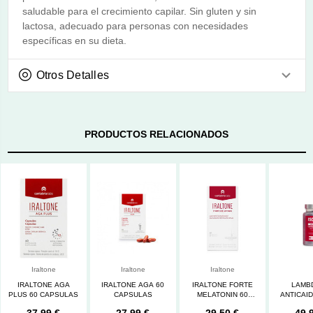
saludable para el crecimiento capilar. Sin gluten y sin
lactosa, adecuado para personas con necesidades
específicas en su dieta.
Otros Detalles
PRODUCTOS RELACIONADOS
Iraltone
Iraltone
Iraltone
IRALTONE AGA
IRALTONE AGA 60
IRALTONE FORTE
LAMB
PLUS 60 CAPSULAS
CAPSULAS
MELATONIN 60
ANTICAID
CAPS
PLUS 6
37,99 €
27,99 €
29,50 €
49,