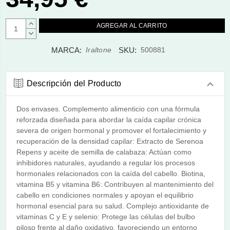
AUMENTAR
CANTIDAD:
DISMINUIR
CANTIDAD:
MARCA:
SKU:
Iraltone
500881
Descripción del Producto
Dos envases. Complemento alimenticio con una fórmula
reforzada diseñada para abordar la caída capilar crónica
severa de origen hormonal y promover el fortalecimiento y
recuperación de la densidad capilar: Extracto de Serenoa
Repens y aceite de semilla de calabaza: Actúan como
inhibidores naturales, ayudando a regular los procesos
hormonales relacionados con la caída del cabello. Biotina,
vitamina B5 y vitamina B6: Contribuyen al mantenimiento del
cabello en condiciones normales y apoyan el equilibrio
hormonal esencial para su salud. Complejo antioxidante de
vitaminas C y E y selenio: Protege las células del bulbo
piloso frente al daño oxidativo, favoreciendo un entorno