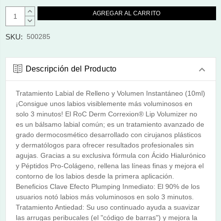
AUMENTAR
CANTIDAD:
DISMINUIR
CANTIDAD:
SKU:
500285
Descripción del Producto
Tratamiento Labial de Relleno y Volumen Instantáneo (10ml)
¡Consigue unos labios visiblemente más voluminosos en
solo 3 minutos! El RoC Derm Correxion® Lip Volumizer no
es un bálsamo labial común; es un tratamiento avanzado de
grado dermocosmético desarrollado con cirujanos plásticos
y dermatólogos para ofrecer resultados profesionales sin
agujas. Gracias a su exclusiva fórmula con Ácido Hialurónico
y Péptidos Pro-Colágeno, rellena las líneas finas y mejora el
contorno de los labios desde la primera aplicación.
Beneficios Clave Efecto Plumping Inmediato: El 90% de los
usuarios notó labios más voluminosos en solo 3 minutos.
Tratamiento Antiedad: Su uso continuado ayuda a suavizar
las arrugas peribucales (el "código de barras") y mejora la