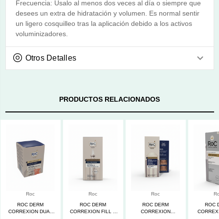
Frecuencia: Úsalo al menos dos veces al día o siempre que
desees un extra de hidratación y volumen. Es normal sentir
un ligero cosquilleo tras la aplicación debido a los activos
voluminizadores.
Otros Detalles
PRODUCTOS RELACIONADOS
Roc
Roc
Roc
R
ROC DERM
ROC DERM
ROC DERM
ROC 
CORREXION DUAL
CORREXION FILL +
CORREXION
CORREX
EYE CREAM
TREAT SERUM
FIRMING SERUM
REPAI