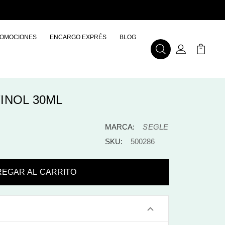
OMOCIONES
ENCARGO EXPRÉS
BLOG
Buscar
Mi Cuenta
Mi Carr
INOL 30ML
MARCA:
SEGLE
SKU:
500286