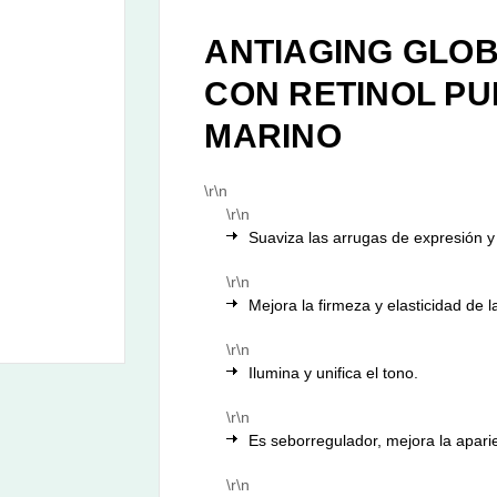
ANTIAGING GLO
CON RETINOL PU
MARINO
\r\n
\r\n
Suaviza las arrugas de expresión y
\r\n
Mejora la firmeza y elasticidad de la
\r\n
Ilumina y unifica el tono.
\r\n
Es seborregulador, mejora la apari
\r\n