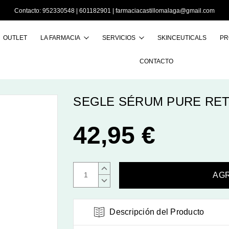
Contacto:
952330548
|
601182901
|
farmaciacastillomalaga@gmail.com
OUTLET
LA FARMACIA
SERVICIOS
SKINCEUTICALS
PR
Buscar
CONTACTO
SEGLE SÉRUM PURE RET
42,95 €
AUMENTAR
CANTIDAD:
DISMINUIR
CANTIDAD:
Descripción del Producto