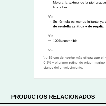
Mejora la textura de la piel grac
fina y lisa.
\r\n
Su fórmula es menos irritante ya
de centella asiática y de regaliz
.
\r\n
100% sostenible
\r\n
\r\n
Sérum de noche más eficaz que el re
0.3% + el primer retinol de origen marin
signos del envejecimiento.
PRODUCTOS RELACIONADOS