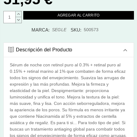
AUMENTAR
CANTIDAD:
DISMINUIR
CANTIDAD:
MARCA:
SKU:
SEGLE
500573
Descripción del Producto
Sérum de noche con retinol puro al 0.3% + retinal puro al
0.15% + retinal marino al 1% que combaten de forma eficaz
todos los signos del envejecimiento. Suaviza las arrugas de
expresión y las más profundas. Mejora la firmeza y
elasticidad de la piel. Despigmentante: proporciona
luminosidad y unifica el tono. Mejora la textura de la piel:
más suave, fina y lisa. Con acción seborreguladora, mejora
la apariencia de los poros. Su fórmula es menos irritante ya
que contiene Niacinamida al 5% y extractos de centella
asiática y de regaliz. Es para ti si... Para todo tipo de piel. Si
buscas un tratamiento antiaging global para combatir todos
los signos del envejecimiento de forma eficaz como arrugas,