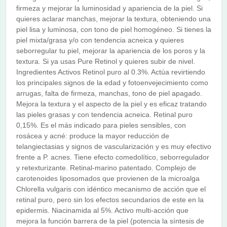
firmeza y mejorar la luminosidad y apariencia de la piel. Si
quieres aclarar manchas, mejorar la textura, obteniendo una
piel lisa y luminosa, con tono de piel homogéneo. Si tienes la
piel mixta/grasa y/o con tendencia acneica y quieres
seborregular tu piel, mejorar la apariencia de los poros y la
textura. Si ya usas Pure Retinol y quieres subir de nivel.
Ingredientes Activos Retinol puro al 0.3%. Actúa revirtiendo
los principales signos de la edad y fotoenvejecimiento como
arrugas, falta de firmeza, manchas, tono de piel apagado.
Mejora la textura y el aspecto de la piel y es eficaz tratando
las pieles grasas y con tendencia acneica. Retinal puro
0,15%. Es el más indicado para pieles sensibles, con
rosácea y acné: produce la mayor reducción de
telangiectasias y signos de vascularización y es muy efectivo
frente a P. acnes. Tiene efecto comedolítico, seborregulador
y retexturizante. Retinal-marino patentado. Complejo de
carotenoides liposomados que provienen de la microalga
Chlorella vulgaris con idéntico mecanismo de acción que el
retinal puro, pero sin los efectos secundarios de este en la
epidermis. Niacinamida al 5%. Activo multi-acción que
mejora la función barrera de la piel (potencia la síntesis de