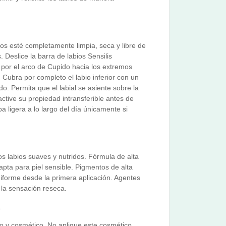
ios esté completamente limpia, seca y libre de
 Deslice la barra de labios Sensilis
por el arco de Cupido hacia los extremos
. Cubra por completo el labio inferior con un
o. Permita que el labial se asiente sobre la
ctive su propiedad intransferible antes de
a ligera a lo largo del día únicamente si
s labios suaves y nutridos. Fórmula de alta
 apta para piel sensible. Pigmentos de alta
niforme desde la primera aplicación. Agentes
 la sensación reseca.
s
o y cosmético. No aplique este cosmético