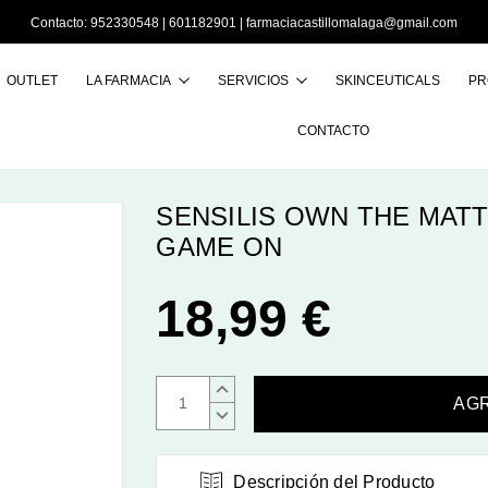
Contacto:
952330548
|
601182901
|
farmaciacastillomalaga@gmail.com
OUTLET
LA FARMACIA
SERVICIOS
SKINCEUTICALS
PR
Buscar
CONTACTO
SENSILIS OWN THE MATT
GAME ON
18,99 €
AUMENTAR
CANTIDAD:
DISMINUIR
CANTIDAD:
Descripción del Producto