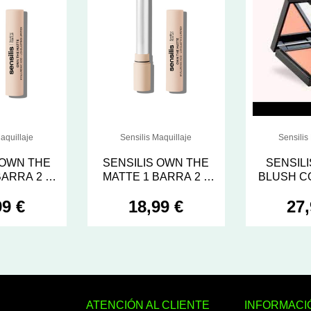
aquillaje
Sensilis Maquillaje
Sensilis
 OWN THE
SENSILIS OWN THE
SENSILI
MATTE 1 BARRA 2 g
BLUSH CO
SELF LOVE
COLOR 05 I´M IN
POLVERA
99 €
18,99 €
27,
CHARGE
ATENCIÓN AL CLIENTE
INFORMACI