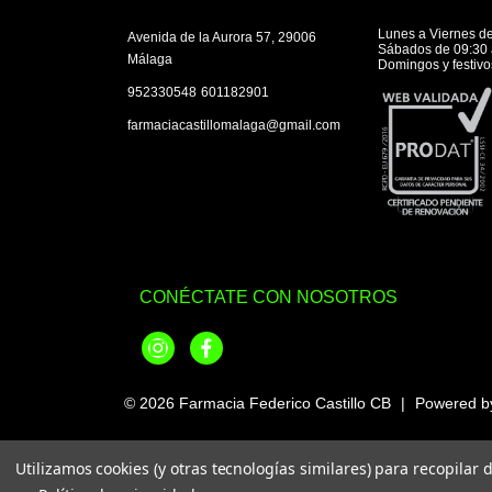
Lunes a Viernes de
Avenida de la Aurora 57, 29006
Sábados de 09:30 
Málaga
Domingos y festivo
|
952330548
601182901
farmaciacastillomalaga@gmail.com
CONÉCTATE CON NOSOTROS
Instagram
Facebook
© 2026
Farmacia Federico Castillo CB
|
Powered 
Utilizamos cookies (y otras tecnologías similares) para recopilar