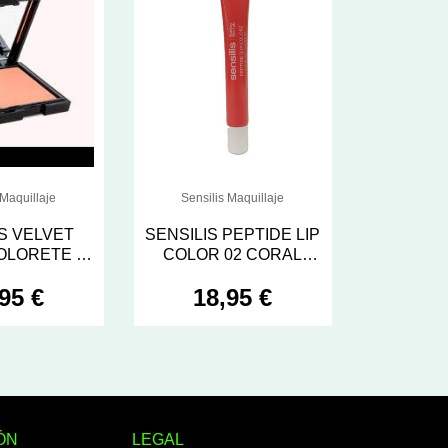
 Maquillaje
Sensilis Maquillaje
S VELVET
SENSILIS PEPTIDE LIP
LORETE 1
COLOR 02 CORAL
 10 COLOR
PAPRIKA
95 €
18,95 €
02
ÓN
LEGAL