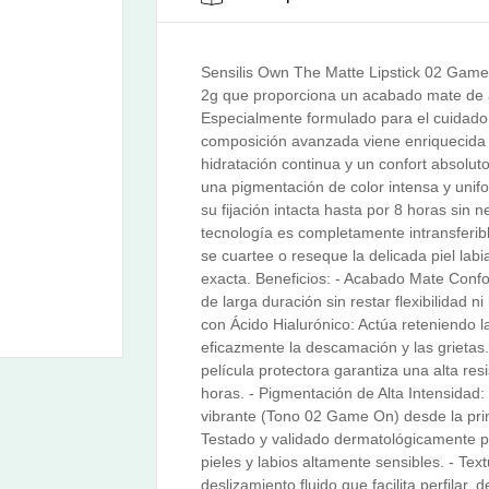
Sensilis Own The Matte Lipstick 02 Game
2g que proporciona un acabado mate de alt
Especialmente formulado para el cuidado d
composición avanzada viene enriquecida 
hidratación continua y un confort absoluto
una pigmentación de color intensa y unif
su fijación intacta hasta por 8 horas sin 
tecnología es completamente intransferibl
se cuartee o reseque la delicada piel labi
exacta. Beneficios: - Acabado Mate Confo
de larga duración sin restar flexibilidad n
con Ácido Hialurónico: Actúa reteniendo l
eficazmente la descamación y las grietas.
película protectora garantiza una alta res
horas. - Pigmentación de Alta Intensida
vibrante (Tono 02 Game On) desde la pri
Testado y validado dermatológicamente p
pieles y labios altamente sensibles. - Te
deslizamiento fluido que facilita perfilar, 