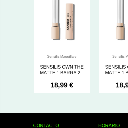
Sensilis Maquillaje
Sensilis M
SENSILIS OWN THE
SENSILIS
MATTE 1 BARRA 2 g
MATTE 1 BARRA 2 g
COLOR 04 NO
COLOR 03 
18,99 €
18,
SORROW
CONTACTO
HORARIO