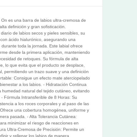
 On es una barra de labios ultra-cremosa de
a definición y gran sofisticación.
iario de labios secos y pieles sensibles, su
con ácido hialurónico, asegurando una
 durante toda la jornada. Este labial ofrece
orme desde la primera aplicación, manteniendo
necesidad de retoques. Su fórmula de alta
e, lo que evita que el producto se desplace,
al, permitiendo un trazo suave y una definición
rtable: Consigue un efecto mate aterciopelado
i bienestar a los labios. - Hidratación Continua
a humedad natural del tejido cutáneo, evitando
 - Fórmula Intransferible de 8 Horas: Su
istencia a los roces corporales y al paso de las
d: Ofrece una cobertura homogénea, uniforme y
mera pasada. - Alta Tolerancia Cutánea:
ara minimizar el riesgo de reacciones en
xtura Ultra-Cremosa de Precisión: Permite un
definir y rellenar los labios de manera