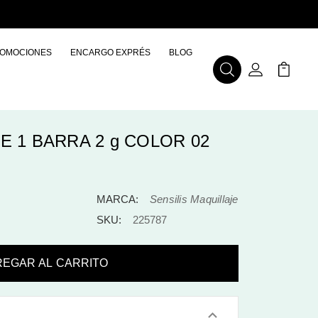
OMOCIONES
ENCARGO EXPRÉS
BLOG
Buscar
Mi Cuenta
Mi Carr
E 1 BARRA 2 g COLOR 02
MARCA:
Sensilis Maquillaje
SKU:
225787