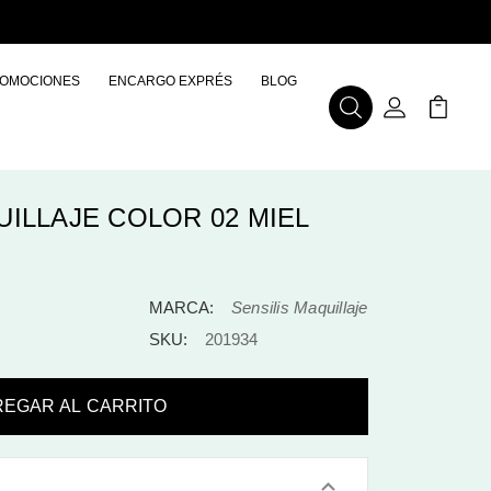
OMOCIONES
ENCARGO EXPRÉS
BLOG
Buscar
Mi Cuenta
Mi Carr
ILLAJE COLOR 02 MIEL
MARCA:
Sensilis Maquillaje
SKU:
201934