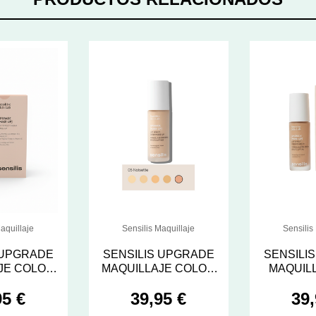
aquillaje
Sensilis Maquillaje
Sensilis
 UPGRADE
SENSILIS UPGRADE
SENSILI
JE COLOR
MAQUILLAJE COLOR
MAQUILL
01 BEIGE 30 ML
05 NOISETTE 30 ML
COLOR 03
95 €
39,95 €
39,