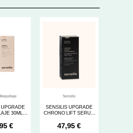
 Maquillaje
Sensilis
S UPGRADE
SENSILIS UPGRADE
AJE 30ML
CHRONO LIFT SERUM
 MIEL DORE
30 ML
95 €
47,95 €