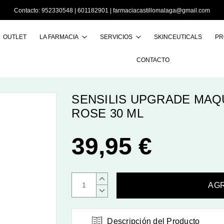
Contacto:
952330548
|
601182901
|
farmaciacastillomalaga@gmail.com
OUTLET
LA FARMACIA
SERVICIOS
SKINCEUTICALS
PR
Buscar
CONTACTO
SENSILIS UPGRADE MAQU
ROSE 30 ML
39,95 €
AUMENTAR
CANTIDAD:
DISMINUIR
CANTIDAD:
Descripción del Producto