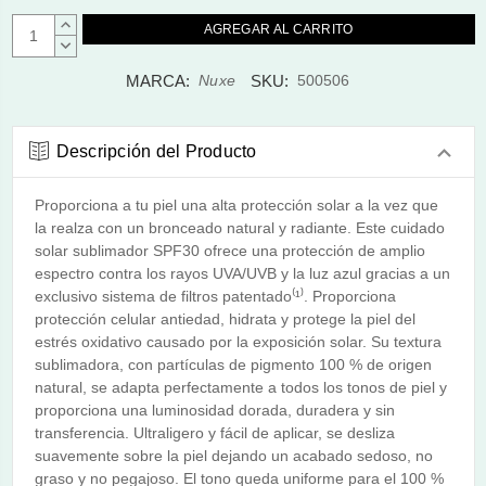
AUMENTAR
CANTIDAD:
DISMINUIR
CANTIDAD:
MARCA:
SKU:
Nuxe
500506
Descripción del Producto
Proporciona a tu piel una alta protección solar a la vez que
la realza con un bronceado natural y radiante. Este cuidado
solar sublimador SPF30 ofrece una protección de amplio
espectro contra los rayos UVA/UVB y la luz azul gracias a un
exclusivo sistema de filtros patentado⁽¹⁾. Proporciona
protección celular antiedad, hidrata y protege la piel del
estrés oxidativo causado por la exposición solar. Su textura
sublimadora, con partículas de pigmento 100 % de origen
natural, se adapta perfectamente a todos los tonos de piel y
proporciona una luminosidad dorada, duradera y sin
transferencia. Ultraligero y fácil de aplicar, se desliza
suavemente sobre la piel dejando un acabado sedoso, no
graso y no pegajoso. El tono queda uniforme para el 100 %