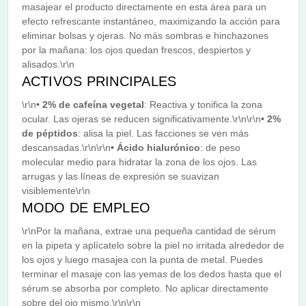
masajear el producto directamente en esta área para un
efecto refrescante instantáneo, maximizando la acción para
eliminar bolsas y ojeras. No más sombras e hinchazones
por la mañana: los ojos quedan frescos, despiertos y
alisados.\r\n
ACTIVOS PRINCIPALES
\r\n
• 2% de cafeína vegetal
: Reactiva y tonifica la zona
ocular. Las ojeras se reducen significativamente.\r\n\r\n
• 2%
de péptidos
: alisa la piel. Las facciones se ven más
descansadas.\r\n\r\n
• Ácido hialurónico
: de peso
molecular medio para hidratar la zona de los ojos. Las
arrugas y las líneas de expresión se suavizan
visiblemente\r\n
MODO DE EMPLEO
\r\nPor la mañana, extrae una pequeña cantidad de sérum
en la pipeta y aplícatelo sobre la piel no irritada alrededor de
los ojos y luego masajea con la punta de metal. Puedes
terminar el masaje con las yemas de los dedos hasta que el
sérum se absorba por completo. No aplicar directamente
sobre del ojo mismo.\r\n\r\n