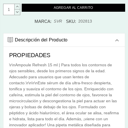
AUMENTAR
CANTIDAD:
DISMINUIR
CANTIDAD:
MARCA:
SKU:
SVR
202813
Descripción del Producto
PROPIEDADES
\r\nAmpoule Refresh 15 ml | Para todos los contornos de
ojos sensibles, desde los primeros signos de la edad.
Adecuado para usuarios que usan lentes de
contacto.\r\n\r\nEste sérum de día ultra-fresco despierta,
tonifica y suaviza el contorno de los ojos. Enriquecido con
cafeína, estimula la piel del contorno de ojos, favorece la
microcirculación y descongestiona la piel para actuar en las
ojeras y bolsas de debajo de los ojos. Formulado con
péptidos y ácido hialurónico, el área ocular se alisa, reafirma
e hidrata, lista para todo el día. Además, ¡viene con un
innovador aplicador! Una pipeta metálica diseñada para