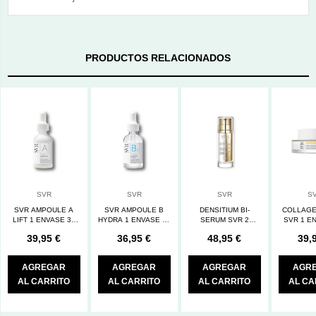
PRODUCTOS RELACIONADOS
SVR
SVR
SVR
S
SVR AMPOULE A
SVR AMPOULE B
DENSITIUM BI-
COLLAGE
LIFT 1 ENVASE 30
HYDRA 1 ENVASE 30
SERUM SVR 2
SVR 1 E
ML
ML
ENVASES 15 ML
M
39,95 €
36,95 €
48,95 €
39,
AGREGAR
AGREGAR
AGREGAR
AGR
AL CARRITO
AL CARRITO
AL CARRITO
AL CA